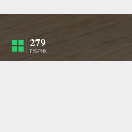
279
РУБРИК
4424
РЕГИОНА
ГЛАВНАЯ СТРАНИЦА
ОБРАТНАЯ СВЯЗЬ
СТАТЬИ
МАСТЕРСКИЕ
ДОБАВИТЬ ИЗДЕЛИЕ - ТОВАР
© 2011 - 2026 LangeSTORE - Международный ГиперМаркет Ручной