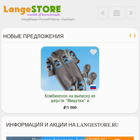
ГиперМаркет Ручной Работы - HandMade
НОВЫЕ ПРЕДЛОЖЕНИЯ
Комбинезон на выписку из
шерсти "Мишутки" и
пинеточки.
₽
3 000
ИНФОРМАЦИЯ И АКЦИИ НА LANGESTORE.RU