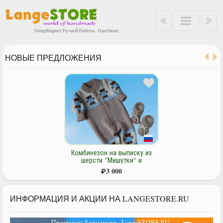
ГиперМаркет Ручной Работы - HandMade
НОВЫЕ ПРЕДЛОЖЕНИЯ
Комбинезон на выписку из
шерсти "Мишутки" и
пинеточки.
₽
3 000
ИНФОРМАЦИЯ И АКЦИИ НА LANGESTORE.RU