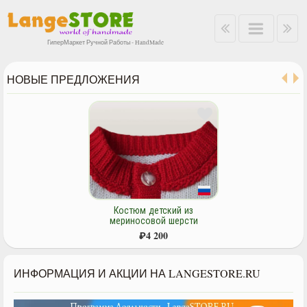
ГиперМаркет Ручной Работы - HandMade
НОВЫЕ ПРЕДЛОЖЕНИЯ
Костюм детский из
мериносовой шерсти
"Морской".
₽
4 200
ИНФОРМАЦИЯ И АКЦИИ НА LANGESTORE.RU